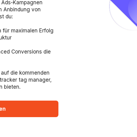
gle Ads-Kampagnen
en Anbindung von
st du:
 für maximalen Erfolg
uktur
nced Conversions die
ck auf die kommenden
etracker tag manager,
n bieten.
en