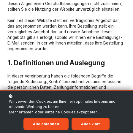
diesen Allgemeinen Geschäftsbedingungen nicht zustimmen,
sollten Sie die Nutzung der Website unverzüglich einstellen.
Kein Teil dieser Website stellt ein vertragliches Angebot dar,
das angenommen werden kann. Ihre Bestellung stellt ein
vertragliches Angebot dar, und unsere Annahme dieses
Angebots gilt als erfolgt, sobald wir Ihnen eine Bestätigungs-
E-Mail senden, in der wir Ihnen mitteilen, dass Ihre Bestellung
angenommen wurde.
1. Definitionen und Auslegung
In dieser Vereinbarung haben die folgenden Begriffe die
folgende Bedeutung:„Konto“: bezeichnet zusammenfassend
die persönlichen Daten, Zahlungsinformationen und
Anmeldedaten, die von Benutzern für den Zugriff auf
kostenpflichtige Inhalte und/oder Kommunikationssysteme auf
Wir verwenden Cookies, um Ihnen ein optimales Erlebnis und
der Website verwendet werden;„Inhalte“: bezeichnet alle
relevante Werbung zu bieten.
Texte, Grafiken, Bilder, Audio- und Videodateien, Software,
Mehr erfahren
oder
einzelne Cookies akzeptieren
.
Datensammlungen und alle anderen Formen von
Informationen, die auf einem Computer gespeichert werden
Alle ablehnen
Alles klar!
können und auf dieser Website erscheinen oder Teil dieser
Website sind;„Einrichtungen“: bezeichnet zusammenfassend